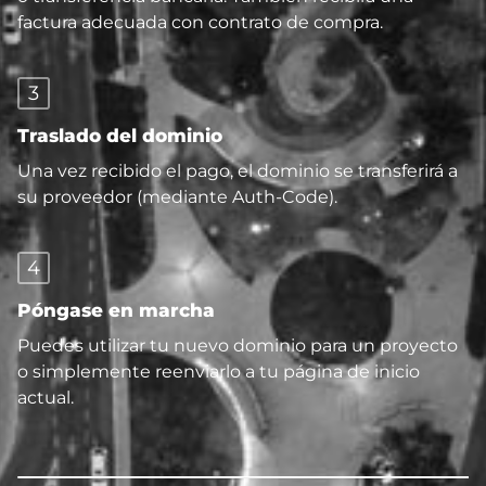
factura adecuada con contrato de compra.
3
Traslado del dominio
Una vez recibido el pago, el dominio se transferirá a
su proveedor (mediante Auth-Code).
4
Póngase en marcha
Puedes utilizar tu nuevo dominio para un proyecto
o simplemente reenviarlo a tu página de inicio
actual.